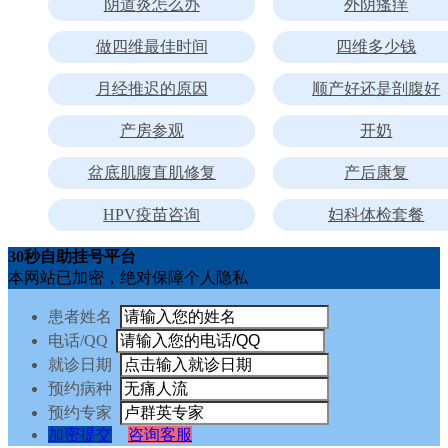
阴道炎怎么办
外阴瘙痒
做四维最佳时间
四维多少钱
月经推迟的原因
顺产好还是剖腹好
产房参观
开奶
盆底肌腹直肌修复
产后康复
HPV疫苗咨询
妇科体检套餐
30秒自助挂号平台
本网站已加密，绝对保障个人隐私
患者姓名
电话/QQ
就诊日期
预约病种
预约专家
加密提交
咨询客服