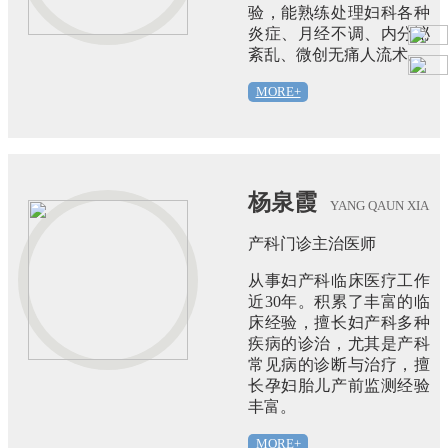
验，能熟练处理妇科各种
炎症、月经不调、内分泌
紊乱、微创无痛人流术。
MORE+
杨泉霞
YANG QAUN XIA
产科门诊主治医师
从事妇产科临床医疗工作
近30年。积累了丰富的临
床经验，擅长妇产科多种
疾病的诊治，尤其是产科
常见病的诊断与治疗，擅
长孕妇胎儿产前监测经验
丰富。
MORE+