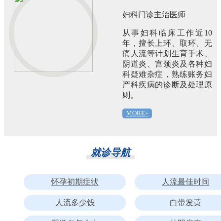
妇科门诊主治医师
从事妇科临床工作近10
年，擅长上环、取环、无
痛人流等计划生育手术、
阴道炎、宫颈炎及各种妇
科疑难杂症，熟练账务妇
产科疾病的诊断及处理原
则。
MORE+
就诊导航
怀孕初期症状
人流最佳时间
人流多少钱
白带发黄