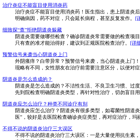
治疗炎症不能盲目使用消炎药
治疗炎症不能盲目使用消炎药！医生指出，患上阴道炎后
明确病因，药不对症，只会延长病程，甚至反复发作。
[
细致探“查”拒绝阴道炎躲藏
阴道炎需要做哪些检查？确诊阴道炎常需要做的检查项目
只有查的准才能治得好，建议到正规医院检查治疗。
[详细
预警信号来袭当心阴道炎上门
外阴瘙痒？白带异常？预警信号来袭，当心阴道炎上门！
现略有不同，女性朋友在治疗前需要注意区分，以便对症
阴道炎是怎么造成的？
阴道炎是怎么造成的？不洁性生活、不良卫生习惯、过度
先到院检查明确阴道炎类型，再针对性治疗，切勿盲目用
阴道炎应怎么治疗？种类不同诊疗有别
阴道炎应怎么治疗？阴道炎有很多类型，如霉菌性阴道炎
医”，较好是去医院检查确诊炎症类型，再对症治疗，玛
不得不说的阴道炎治疗三大误区
不得不说的阴道炎治疗三大误区：一是大量使用抗生素，