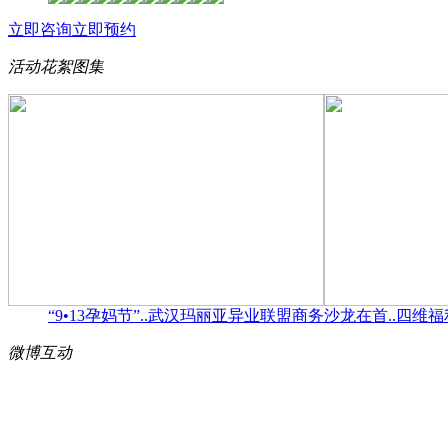
立即咨询
立即预约
活动花絮
图集
“9•13孕妈节”..
武汉玛丽亚异业联盟商务沙龙在首..
四维福
微博
互动