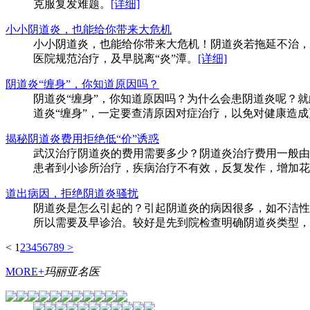
克服复发难题。
[详细]
小小阴道炎，也能给你带来大危机
小小阴道炎，也能给你带来大危机！阴道炎若拖延不治，
医院规范治疗，及早脱离“炎”潭。
[详细]
阴道炎“缠身”，你知道原因吗？
阴道炎“缠身”，你知道原因吗？为什么会患阴道炎呢？
道炎“缠身”，一定要查清原因对症治疗，以免对健康造
揭秘阴道炎费用拒绝低“价”诱惑
武汉治疗阴道炎的费用需要多少？阴道炎治疗费用一般由
患者到小诊所治疗，疾病治疗不有效，反复发作，增加花
道出病因，拒绝阴道炎骚扰
阴道炎是怎么引起的？引起阴道炎的病因很多，如不洁性
所以需要及早诊治。较好是先到院检查明确阴道炎类型，
<
1
2
3
4
5
6
7
8
9
>
MORE+
玛丽亚
名医