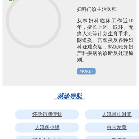
妇科门诊主治医师
从事妇科临床工作近10
年，擅长上环、取环、无
痛人流等计划生育手术、
阴道炎、宫颈炎及各种妇
科疑难杂症，熟练账务妇
产科疾病的诊断及处理原
则。
MORE+
就诊导航
怀孕初期症状
人流最佳时间
人流多少钱
白带发黄