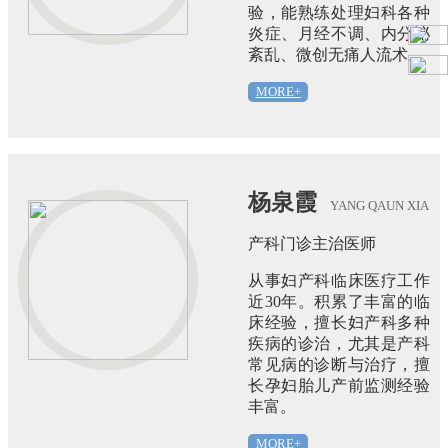
验，能熟练处理妇科各种
炎症、月经不调、内分泌
紊乱、微创无痛人流术。
MORE+
杨泉霞
YANG QAUN XIA
产科门诊主治医师
从事妇产科临床医疗工作
近30年。积累了丰富的临
床经验，擅长妇产科多种
疾病的诊治，尤其是产科
常见病的诊断与治疗，擅
长孕妇胎儿产前监测经验
丰富。
MORE+