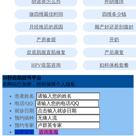
阴道炎怎么办
外阴瘙痒
做四维最佳时间
四维多少钱
月经推迟的原因
顺产好还是剖腹好
产房参观
开奶
盆底肌腹直肌修复
产后康复
HPV疫苗咨询
妇科体检套餐
30秒自助挂号平台
本网站已加密，绝对保障个人隐私
患者姓名
电话/QQ
就诊日期
预约病种
预约专家
加密提交
咨询客服