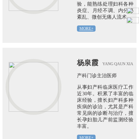
验，能熟练处理妇科各种
炎症、月经不调、内分泌
紊乱、微创无痛人流术。
MORE+
杨泉霞
YANG QAUN XIA
产科门诊主治医师
从事妇产科临床医疗工作
近30年。积累了丰富的临
床经验，擅长妇产科多种
疾病的诊治，尤其是产科
常见病的诊断与治疗，擅
长孕妇胎儿产前监测经验
丰富。
MORE+