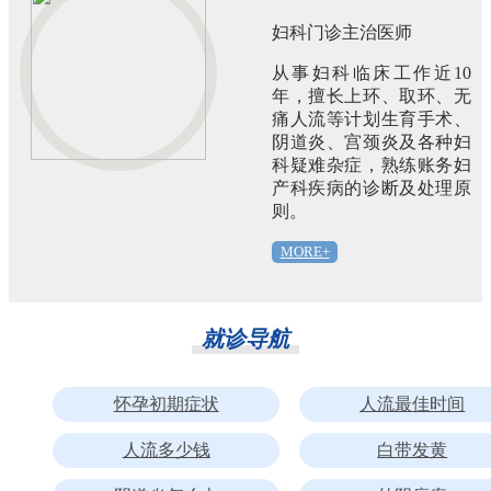
妇科门诊主治医师
从事妇科临床工作近10
年，擅长上环、取环、无
痛人流等计划生育手术、
阴道炎、宫颈炎及各种妇
科疑难杂症，熟练账务妇
产科疾病的诊断及处理原
则。
MORE+
就诊导航
怀孕初期症状
人流最佳时间
人流多少钱
白带发黄