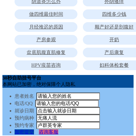
阴道炎怎么办
外阴瘙痒
做四维最佳时间
四维多少钱
月经推迟的原因
顺产好还是剖腹好
产房参观
开奶
盆底肌腹直肌修复
产后康复
HPV疫苗咨询
妇科体检套餐
30秒自助挂号平台
本网站已加密，绝对保障个人隐私
患者姓名
电话/QQ
就诊日期
预约病种
预约专家
加密提交
咨询客服