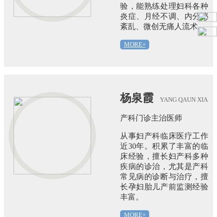
验，能熟练处理妇科各种
炎症、月经不调、内分泌
紊乱、微创无痛人流术。
MORE+
杨泉霞
YANG QAUN XIA
产科门诊主治医师
从事妇产科临床医疗工作
近30年。积累了丰富的临
床经验，擅长妇产科多种
疾病的诊治，尤其是产科
常见病的诊断与治疗，擅
长孕妇胎儿产前监测经验
丰富。
MORE+