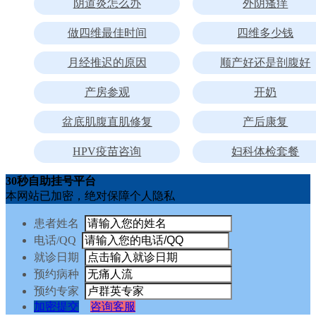
阴道炎怎么办
外阴瘙痒
做四维最佳时间
四维多少钱
月经推迟的原因
顺产好还是剖腹好
产房参观
开奶
盆底肌腹直肌修复
产后康复
HPV疫苗咨询
妇科体检套餐
30秒自助挂号平台
本网站已加密，绝对保障个人隐私
患者姓名
电话/QQ
就诊日期
预约病种
预约专家
加密提交
咨询客服