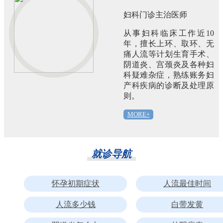
妇科门诊主治医师
从事妇科临床工作近10
年，擅长上环、取环、无
痛人流等计划生育手术、
阴道炎、宫颈炎及各种妇
科疑难杂症，熟练账务妇
产科疾病的诊断及处理原
则。
MORE+
就诊导航
怀孕初期症状
人流最佳时间
人流多少钱
白带发黄