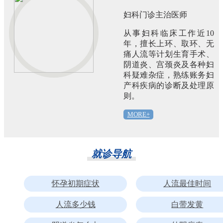
妇科门诊主治医师
从事妇科临床工作近10
年，擅长上环、取环、无
痛人流等计划生育手术、
阴道炎、宫颈炎及各种妇
科疑难杂症，熟练账务妇
产科疾病的诊断及处理原
则。
MORE+
就诊导航
怀孕初期症状
人流最佳时间
人流多少钱
白带发黄