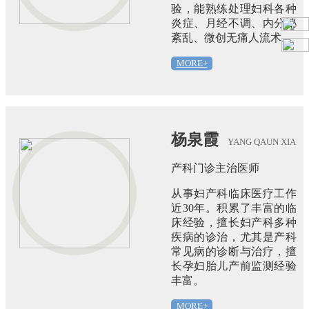
验，能熟练处理妇科各种
炎症、月经不调、内分泌
紊乱、微创无痛人流术。
MORE+
杨泉霞
YANG QAUN XIA
产科门诊主治医师
从事妇产科临床医疗工作
近30年。积累了丰富的临
床经验，擅长妇产科多种
疾病的诊治，尤其是产科
常见病的诊断与治疗，擅
长孕妇胎儿产前监测经验
丰富。
MORE+