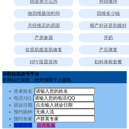
阴道炎怎么办
外阴瘙痒
做四维最佳时间
四维多少钱
月经推迟的原因
顺产好还是剖腹好
产房参观
开奶
盆底肌腹直肌修复
产后康复
HPV疫苗咨询
妇科体检套餐
30秒自助挂号平台
本网站已加密，绝对保障个人隐私
患者姓名
电话/QQ
就诊日期
预约病种
预约专家
加密提交
咨询客服