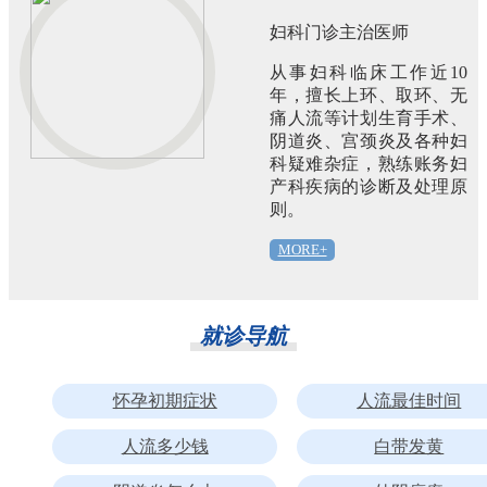
妇科门诊主治医师
从事妇科临床工作近10
年，擅长上环、取环、无
痛人流等计划生育手术、
阴道炎、宫颈炎及各种妇
科疑难杂症，熟练账务妇
产科疾病的诊断及处理原
则。
MORE+
就诊导航
怀孕初期症状
人流最佳时间
人流多少钱
白带发黄