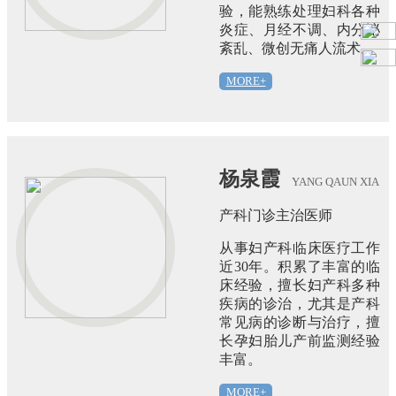
验，能熟练处理妇科各种
炎症、月经不调、内分泌
紊乱、微创无痛人流术。
MORE+
杨泉霞
YANG QAUN XIA
产科门诊主治医师
从事妇产科临床医疗工作
近30年。积累了丰富的临
床经验，擅长妇产科多种
疾病的诊治，尤其是产科
常见病的诊断与治疗，擅
长孕妇胎儿产前监测经验
丰富。
MORE+