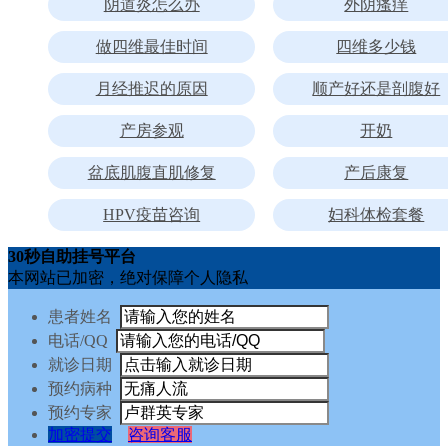
阴道炎怎么办
外阴瘙痒
做四维最佳时间
四维多少钱
月经推迟的原因
顺产好还是剖腹好
产房参观
开奶
盆底肌腹直肌修复
产后康复
HPV疫苗咨询
妇科体检套餐
30秒自助挂号平台
本网站已加密，绝对保障个人隐私
患者姓名
电话/QQ
就诊日期
预约病种
预约专家
加密提交
咨询客服