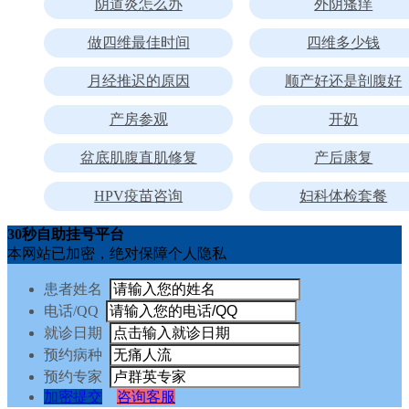
阴道炎怎么办
外阴瘙痒
做四维最佳时间
四维多少钱
月经推迟的原因
顺产好还是剖腹好
产房参观
开奶
盆底肌腹直肌修复
产后康复
HPV疫苗咨询
妇科体检套餐
30秒自助挂号平台
本网站已加密，绝对保障个人隐私
患者姓名
电话/QQ
就诊日期
预约病种
预约专家
加密提交
咨询客服