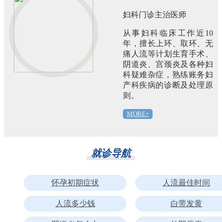
妇科门诊主治医师
从事妇科临床工作近10
年，擅长上环、取环、无
痛人流等计划生育手术、
阴道炎、宫颈炎及各种妇
科疑难杂症，熟练账务妇
产科疾病的诊断及处理原
则。
MORE+
就诊导航
怀孕初期症状
人流最佳时间
人流多少钱
白带发黄