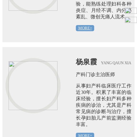
验，能熟练处理妇科各种
炎症、月经不调、内分泌
紊乱、微创无痛人流术。
MORE+
杨泉霞
YANG QAUN XIA
产科门诊主治医师
从事妇产科临床医疗工作
近30年。积累了丰富的临
床经验，擅长妇产科多种
疾病的诊治，尤其是产科
常见病的诊断与治疗，擅
长孕妇胎儿产前监测经验
丰富。
MORE+