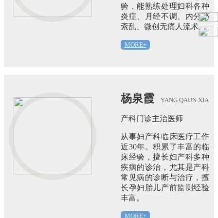
验，能熟练处理妇科各种
炎症、月经不调、内分泌
紊乱、微创无痛人流术。
MORE+
杨泉霞
YANG QAUN XIA
产科门诊主治医师
从事妇产科临床医疗工作
近30年。积累了丰富的临
床经验，擅长妇产科多种
疾病的诊治，尤其是产科
常见病的诊断与治疗，擅
长孕妇胎儿产前监测经验
丰富。
MORE+