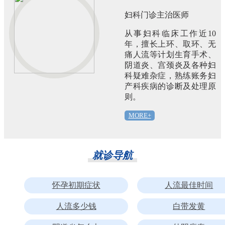
妇科门诊主治医师
从事妇科临床工作近10
年，擅长上环、取环、无
痛人流等计划生育手术、
阴道炎、宫颈炎及各种妇
科疑难杂症，熟练账务妇
产科疾病的诊断及处理原
则。
MORE+
就诊导航
怀孕初期症状
人流最佳时间
人流多少钱
白带发黄