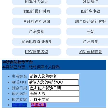
阴道炎怎么办
外阴瘙痒
做四维最佳时间
四维多少钱
月经推迟的原因
顺产好还是剖腹好
产房参观
开奶
盆底肌腹直肌修复
产后康复
HPV疫苗咨询
妇科体检套餐
30秒自助挂号平台
本网站已加密，绝对保障个人隐私
患者姓名
电话/QQ
就诊日期
预约病种
预约专家
加密提交
咨询客服