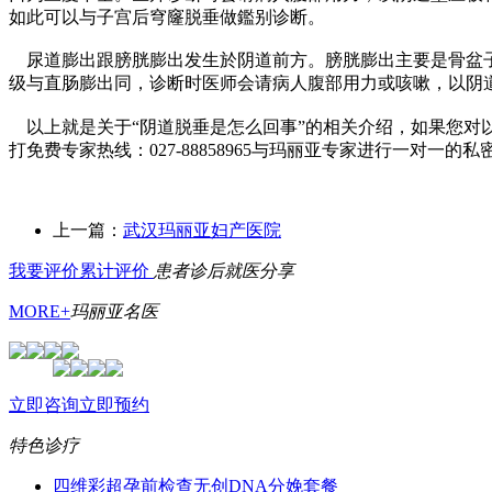
如此可以与子宫后穹窿脱垂做鑑别诊断。
尿道膨出跟膀胱膨出发生於阴道前方。膀胱膨出主要是骨盆子
级与直肠膨出同，诊断时医师会请病人腹部用力或咳嗽，以阴
以上就是关于“阴道脱垂是怎么回事”的相关介绍，如果您对
打免费专家热线：027-88858965与玛丽亚专家进行一对一的私
上一篇：
武汉玛丽亚妇产医院
我要评价
累计评价
患者诊后
就医分享
MORE+
玛丽亚
名医
立即咨询
立即预约
特色
诊疗
四维彩超
孕前检查
无创DNA
分娩套餐