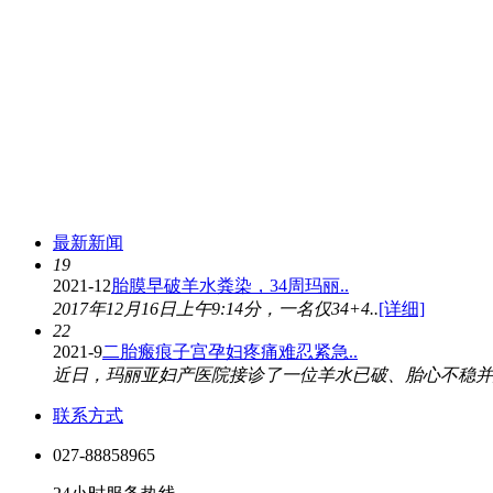
最新新闻
19
2021-12
胎膜早破羊水粪染，34周玛丽..
2017年12月16日上午9:14分，一名仅34+4..
[详细]
22
2021-9
二胎瘢痕子宫孕妇疼痛难忍紧急..
近日，玛丽亚妇产医院接诊了一位羊水已破、胎心不稳并患
联系方式
027-88858965