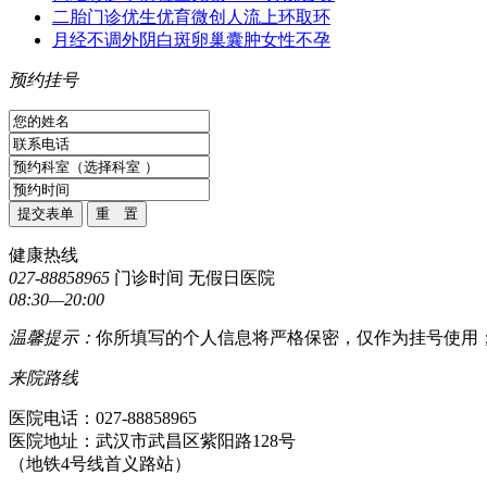
二胎门诊
优生优育
微创人流
上环取环
月经不调
外阴白斑
卵巢囊肿
女性不孕
预约
挂号
健康热线
027-88858965
门诊时间 无假日医院
08:30—20:00
温馨提示：
你所填写的个人信息将严格保密，仅作为挂号使用
来院
路线
医院电话：027-88858965
医院地址：武汉市武昌区紫阳路128号
（地铁4号线首义路站）