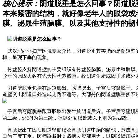
核心提示：
阴道脱垂是怎么回事？阴道脱
本来紧密的结构，就好像老年人的眼袋或
膜、泌尿生殖膈膜、以及其他支持性的韧
阴道脱垂是怎么回事？
武汉玛丽亚妇产医院专家介绍，阴道脱垂其实指的是阴道壁的
样，呈现下垂的现象。
骨盆腔支持阴道壁的主要组织有骨盆腔膈膜、泌尿生殖膈膜、
脱垂的原因大致有先天性构造鬆弛、经阴道生產或因手术或外
阴道壁脱垂包括有尿道膨出、膀胱膨出、子宫后穹窿脱垂、以
道壁突出阴道口外造成走路不适等。大部分的阴道壁脱垂多不
子宫后穹窿脱垂跟直肠膨出发生於阴道后方。子宫后穹窿脱垂是
第二级，达3/4为第三级，掉到处女膜处或以下则为第四级。
直肠膨出主因后阴道壁筋膜及直肠阴道中膈的鬆弛，造成直肠
口为三度下垂。医师诊断时会请病人腹部用力，以阴道壁压板