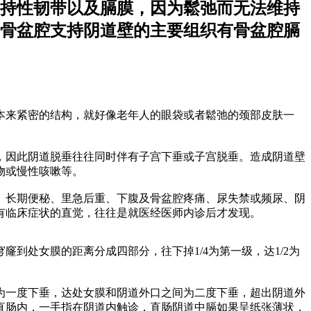
持性韧带以及膈膜，因为鬆弛而无法维持
骨盆腔支持阴道壁的主要组织有骨盆腔膈
本来紧密的结构，就好像老年人的眼袋或者鬆弛的颈部皮肤一
，因此阴道脱垂往往同时伴有子宫下垂或子宫脱垂。造成阴道壁
物或慢性咳嗽等。
、长期便秘、里急后重、下腹及骨盆腔疼痛、尿失禁或频尿、阴
有临床症状的直觉，往往是就医经医师内诊后才发现。
处女膜的距离分成四部分，往下掉1/4为第一级，达1/2为
为一度下垂，达处女膜和阴道外口之间为二度下垂，超出阴道外
直肠内，一手指在阴道内触诊，直肠阴道中膈如果呈纸张薄状，