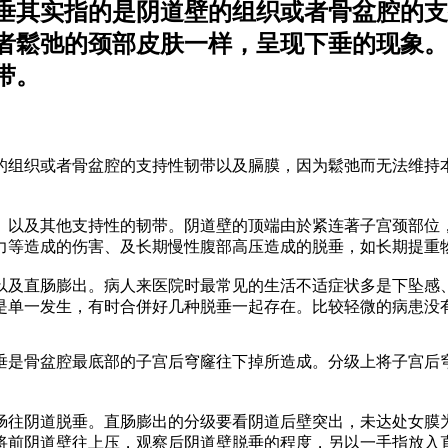
垂其实指的是阴道壁的组织或者骨盆腔的支
者鬆弛的颈部皮肤一样，呈现下垂的现象。
带。
组织或者骨盆腔的支持性韧带以及膈膜，因为鬆弛而无法维持
以及其他支持性的韧带。阴道壁的顶端由於紧连著子宫颈部位
力等造成的伤害、及长期慢性腹部高压造成的脱垂，如长期提重
及直肠膨出。病人来医院时最常见的生活不适症状多是下坠感
是单一发生，有时合併好几种脱垂一起存在。比较轻微的病患没
骨盆腔最底部的子宫后穹窿往下掉所造成。分级上将子宫后穹窿到
往阴道脱垂。直肠膨出的分级要看阴道后壁突出，未达处女膜
将前阴道壁往上压，观察后阴道壁脱垂的程度，另以一手指放入