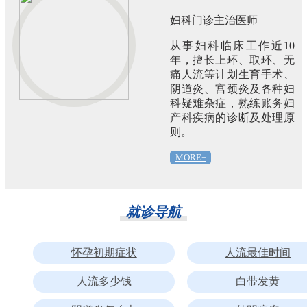
妇科门诊主治医师
从事妇科临床工作近10
年，擅长上环、取环、无
痛人流等计划生育手术、
阴道炎、宫颈炎及各种妇
科疑难杂症，熟练账务妇
产科疾病的诊断及处理原
则。
MORE+
就诊导航
怀孕初期症状
人流最佳时间
人流多少钱
白带发黄