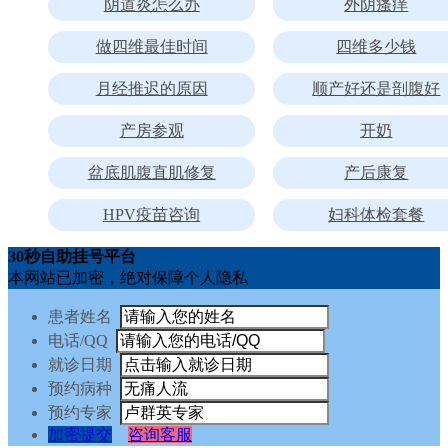
阴道炎怎么办
外阴瘙痒
做四维最佳时间
四维多少钱
月经推迟的原因
顺产好还是剖腹好
产房参观
开奶
盆底肌腹直肌修复
产后康复
HPV疫苗咨询
妇科体检套餐
30秒自助挂号平台
本网站已加密，绝对保障个人隐私
患者姓名
电话/QQ
就诊日期
预约病种
预约专家
加密提交
咨询客服