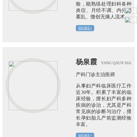
验，能熟练处理妇科各种
炎症、月经不调、内分泌
紊乱、微创无痛人流术。
MORE+
杨泉霞
YANG QAUN XIA
产科门诊主治医师
从事妇产科临床医疗工作
近30年。积累了丰富的临
床经验，擅长妇产科多种
疾病的诊治，尤其是产科
常见病的诊断与治疗，擅
长孕妇胎儿产前监测经验
丰富。
MORE+